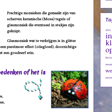
Prachtige mozaieken die gemaakt zijn van
Ta
scherven
keramische (Mosa) tegels of
glasmozaiek die eventueel in stukjes zijn
AVG
geknipt.
i
Glasmozaiek wat te verkrijgen is in glitter
k
t een
parelmoer effect (oliegloed), doorzichtige
o
es of met een goudnerf erin.
Recta
mozai
we
bedenken of het is
nieuw
s,
es,