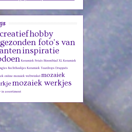
gs
creatief
hobby
ngezonden foto's van
lanten
inspiratie
pdoen
Keramiek Petals Bloemblad XL
Keramiek
ngles Rechthoekjes
Keramiek Teardrops Druppels
mozaiek
ek online
mozaiek webwinkel
mozaiek werkjes
rkje
 in assortiment