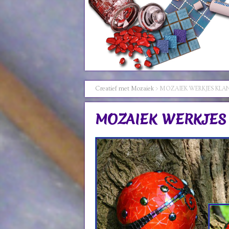
Creatief met Mozaiek
>
MOZAIEK WERKJES KLA
MOZAIEK WERKJES