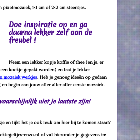
pixelmozaiek, 1×1 cm of 2×2 cm steentjes.
Doe inspiratie op en ga
daarna lekker zelf aan de
freubel !
Neem een lekker kopje koffie of thee (en ja, er
en koekje gepakt worden) en laat je lekker
n mozaiek werkjes
. Heb je genoeg ideeën op gedaan
 en begin aan jouw aller aller aller eerste mozaiek.
arschijnlijk niet je laatste zijn!
je en lijkt het je ook leuk om hier bij te komen staan?
ktegeltjes-enzo.nl of vul hieronder je gegevens in: