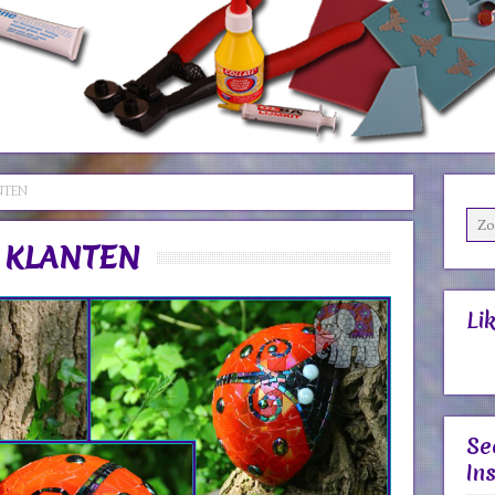
NTEN
 KLANTEN
Li
Se
In