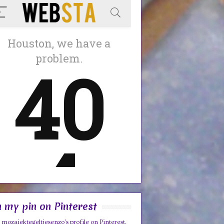
n my pin on Pinterest
t mozaiektegeltjesenzo's profile on Pinterest.