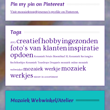
Pin my pin on Pinterest
Visit mozaiektegeltjesenzo's profile on Pinterest.
Tags
creatief
hobby
ingezonden
AVG
foto's van klanten
inspiratie
opdoen
Keramiek Petals Bloemblad XL
Keramiek Rectangles
Rechthoekjes
Keramiek Teardrops Druppels
mozaiek online
mozaiek
mozaiek
mozaiek werkje
webwinkel
werkjes
nieuw in assortiment
Mozaiek Webwinkel/Atelier