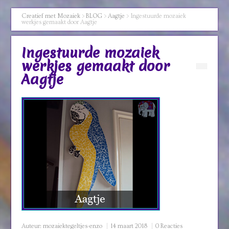
Creatief met Mozaiek
>
BLOG
>
Aagtje
>
Ingestuurde mozaiek
werkjes gemaakt door Aagtje
Ingestuurde mozaiek
werkjes gemaakt door
Aagtje
Auteur:
mozaiektegeltjes-enzo
14 maart 2018
0 Reacties