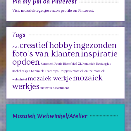
Pin my pin on Pinterest
Visit mozaiektegeltjesenzo's profile on Pinterest.
Tags
creatief
hobby
ingezonden
AVG
foto's van klanten
inspiratie
opdoen
Keramiek Petals Bloemblad XL
Keramiek Rectangles
Rechthoekjes
Keramiek Teardrops Druppels
mozaiek online
mozaiek
mozaiek
mozaiek werkje
webwinkel
werkjes
nieuw in assortiment
Mozaiek Webwinkel/Atelier